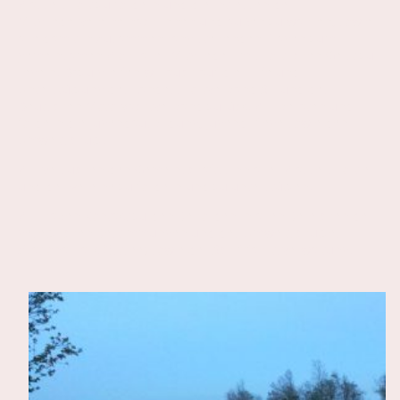
Wassersport zu fördern und die Intressen der
Mitgliedervereine nach innen und außen zu wahren, sowie
alle damit in Zusammenhang stehenden Fragen zum
gemeinsamen Wohl aller Mitglieder im sportlichen Geist zu
regeln. Dazu greifen wir auch auf die Hilfe und
Unterstützung des Landessportverband SH und des
Deutschen Motoryachtverband zurück. Wir beraten und
fördern die Jugendausbildung, Jugendpflege sowie den
Umweltschutz.
Wir versuchen den Gemeinschaftssinn aller Wassersportler
und der Vereine zu fördern und zu unterstützen.
Wir haben Kontakt zu den Behörden in allen Bereichen der
gesetzlichen Bestimmungen und des Umweltschutzes
(Nationalpark Ostsee) sowie der Schifffahrtsverwaltung.