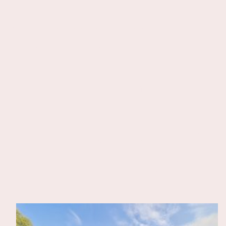
Gegründet wurde der Verband am 15.April 1983 für eine
Vereinigung von Motorsport-Clubs, sowie aller
Wassersportabteilungen anderer Vereine im Lande
Schleswig-Holstein und zwar auf Grundlage des
Amateursports.
Wir führen den Namen
Motor-Yacht-Verband Schleswig-Holstein e.V.
(MYV-SH)
Als Fachverband für den motorisierten Wassersport stehen
wir dem Landessportverband Schleswig-Holstein e.V.(LSV)
vor. Gleichzeitig gehören wir dem Bundesverband des
Deutschen Motoryachtverbandes (DMYV) an. Wir verfolgen
ausschließlich und unmittelbar gemeinnüzige Zwecke im
Sinne des Abschnitts ,,Steuerbegünstige Zwecke" der
Abgabenordnung.