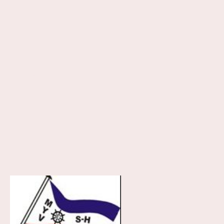
Eine Anreise ist mit dem
Auto
Boot (bitte beim WSV Bargen anmelden)
Fahrrad
Wohnwagen,Wohnmobil oder Zelt (bitte auf dem
Campingplatz anmelden,0173-7073256)
oder zu Fuss möglich.
Die Kosten für Übernachtung sind selbst zu tragen.